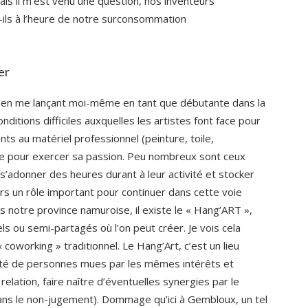
ais il m’est venu une question, nos inventeurs
ils à l’heure de notre surconsommation
er
es (en me lançant moi-même en tant que débutante dans la
 conditions difficiles auxquelles les artistes font face pour
nts au matériel professionnel (peinture, toile,
ire pour exercer sa passion. Peu nombreux sont ceux
 s’adonner des heures durant à leur activité et stocker
ors un rôle important pour continuer dans cette voie
s notre province namuroise, il existe le « Hang’ART »,
els ou semi-partagés où l’on peut créer. Je vois cela
coworking » traditionnel. Le Hang’Art, c’est un lieu
té de personnes mues par les mêmes intérêts et
relation, faire naître d’éventuelles synergies par le
ans le non-jugement). Dommage qu’ici à Gembloux, un tel