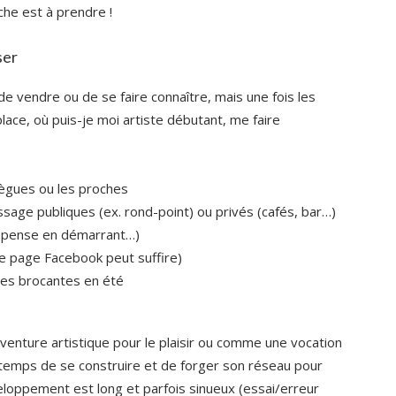
che est à prendre !
ser
de vendre ou de se faire connaître, mais une fois les
place, où puis-je moi artiste débutant, me faire
llègues ou les proches
sage publiques (ex. rond-point) ou privés (cafés, bar…)
e pense en démarrant…)
e page Facebook peut suffire)
les brocantes en été
’aventure artistique pour le plaisir ou comme une vocation
le temps de se construire et de forger son réseau pour
loppement est long et parfois sinueux (essai/erreur