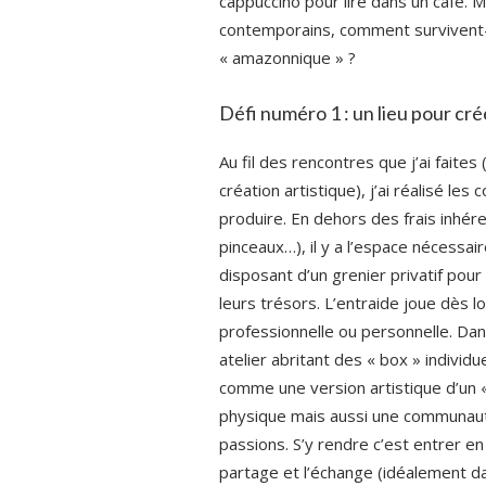
cappuccino pour lire dans un café. M
contemporains, comment survivent-
« amazonnique » ?
Défi numéro 1 : un lieu pour cré
Au fil des rencontres que j’ai fait
création artistique), j’ai réalisé les
produire. En dehors des frais inhére
pinceaux…), il y a l’espace nécessa
disposant d’un grenier privatif pour
leurs trésors. L’entraide joue dès l
professionnelle ou personnelle. Dan
atelier abritant des « box » individu
comme une version artistique d’un « 
physique mais aussi une communau
passions. S’y rendre c’est entrer en 
partage et l’échange (idéalement d