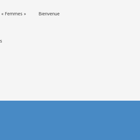
rs « Femmes »
Bienvenue
ns