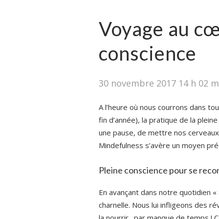
Voyage au cœu
conscience
30 novembre 2017 14 h 02 m
A l’heure où nous courrons dans to
fin d’année), la pratique de la ple
une pause, de mettre nos cerveaux su
Mindefulness s’avère un moyen préc
Pleine conscience pour se reco
En avançant dans notre quotidien « 
charnelle. Nous lui infligeons des r
la nourrir…par manque de temps ! 