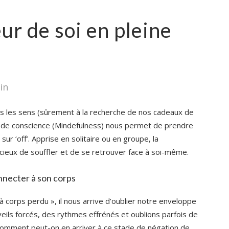
r de soi en pleine
in
us les sens (sûrement à la recherche de nos cadeaux de
ine de conscience (Mindefulness) nous permet de prendre
r ‘off’. Apprise en solitaire ou en groupe, la
ieux de souffler et de se retrouver face à soi-même.
nnecter à son corps
à corps perdu », il nous arrive d’oublier notre enveloppe
éveils forcés, des rythmes effrénés et oublions parfois de
Comment peut-on en arriver à ce stade de négation de