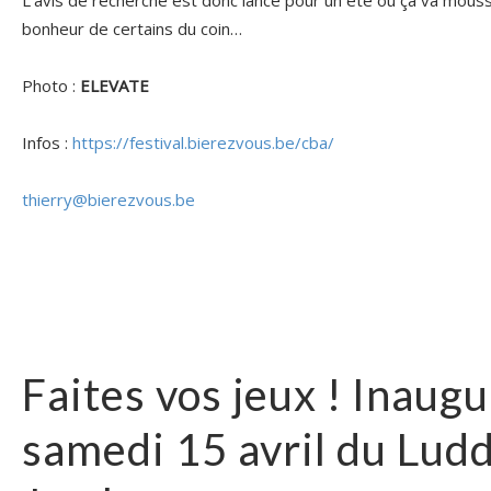
L’avis de recherche est donc lancé pour un été où ça va mouss
bonheur de certains du coin…
Photo :
ELEVATE
Infos :
https://festival.bierezvous.be/cba/
thierry@bierezvous.be
Faites vos jeux ! Inaugu
samedi 15 avril du Lud