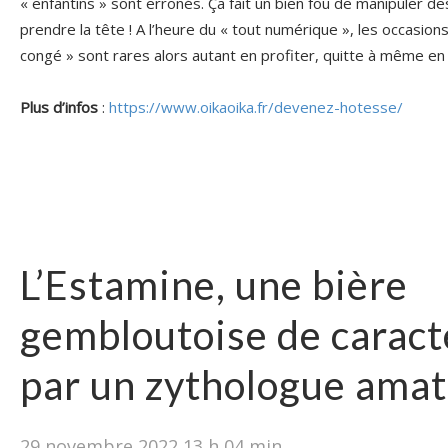
« enfantins » sont erronés. Ça fait un bien fou de manipuler d
prendre la tête ! A l’heure du « tout numérique », les occasion
congé » sont rares alors autant en profiter, quitte à même en
Plus d’infos
:
https://www.oikaoika.fr/devenez-hotesse/
L’Estamine, une bière
gembloutoise de caract
par un zythologue ama
29 novembre 2022 13 h 04 min