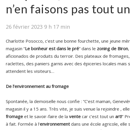
n’en faisons pas tout u
26 février 2023 9 h 17 min
Charlotte Posocco, c’est une bonne fourchette, une jeune mèr
magasin “
Le bonheur est dans le pré
” dans le
zoning de Biron
,
aficionados de produits du terroir. Des plateaux de fromages,
raclettes, des paniers garnis avec des épiceries locales mais 
attendent les visiteurs…
De l’environnement au fromage
Spontanée, la demoiselle nous confie : “C’est maman, Genevièv
magasin il y a 15 ans. Très vite, je suis venue la rejoindre , el
fromage
et le savoir-faire de la
vente
car c’est tout un
art!
” P
à fait. Formée à l’
environnement
dans une école agricole, elle 