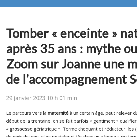
Tomber « enceinte » na
après 35 ans : mythe ou 
Zoom sur Joanne une m
de l’accompagnement S
29 janvier 2023 10 h 01 min
Le parcours vers la
maternité
à un certain âge, peut relever 
début de la trentaine, on se fait parfois « gentiment » qualifie
«
grossesse
gériatrique ». Terme choquant et réducteur, les 
devenir doivent-elles postuler si tôt dans un « home » matern