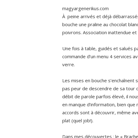
magyargenerikus.com
À peine arrivés et déjà débarrassé
bouche une praline au chocolat blan
poivrons. Association inattendue et
Une fois à table, guidés et salués 
commande d’un menu 4 services avec
verre.
Les mises en bouche s’enchaînent san
pas peur de descendre de sa tour d’
débit de parole parfois élevé, il n
en manque d’information, bien que
accords sont à découvrir, même av
plat (quel job!).
Dans mes découvertes : le « Brachet