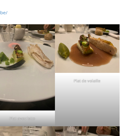
.be/
Plat de volaille
Plat avec lotte