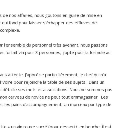
s de nos affaires, nous goûtons en guise de mise en
c qui fond pour laisser s’échapper des effluves de
 complexe.
par l’ensemble du personnel très avenant, nous passons
 forfait vin pour 3 personnes, j’opte pour la formule au
s attente. J’apprécie particulièrement, le chef qui n’a
ivoire pour rejoindre la table de ses sujets . Dans un
ous détaille ses mets et associations. Nous ne sommes pas
 mon cerveau de novice ne peut tout emmagasiner. Les
ec les pains d’accompagnement. Un morceau par type de
to » un vin rouge sucré (pour dessert), en bouche, il est