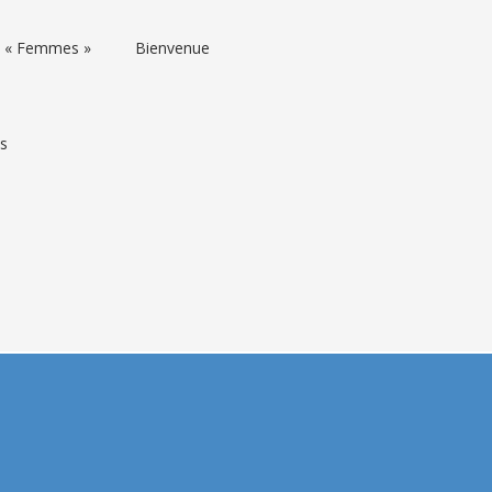
rs « Femmes »
Bienvenue
ns