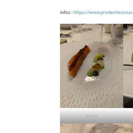
Infos :
https://www.predechezvous
Entrée