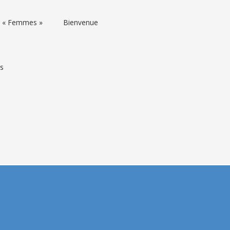
rs « Femmes »
Bienvenue
ns