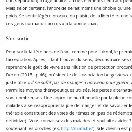
out, séparation) à l’âge adulte. Un des éléments centraux peut 
Mais selon certains, l’anorexie serait moins une phobie qu’une
poids. Se sentir légère procure du plaisir, de la liberté et une
ces gens normaux « accros » à la bonne chair.
S’en sortir
Pour sortir la tête hors de l’eau, comme pour l’alcool, le pr
l’acceptation. Après, il faut trouver du sens, déconstruire se
reprendre le goût de vivre sans l’illusion de protection procuré
Decoo (2015,
p.46), présidente de l’association belge
Anorex
juste titre «
Il ne suffit pas de manger à nouveau pour guérir. Il
Parmi les moyens thérapeutiques utilisés, les pistes alterna
sont nombreuses. Une approche nutritionnelle par la pleine co
malades à se réapproprier la joie de manger et de savourer les
thérapie constituent des voies de rémission (pas de rédemptio
définitive).
Vous connaissez des malades et souhaitez aider ? 
soutenant les proches (ex.
http://miata.be/
). Si le chemin est 