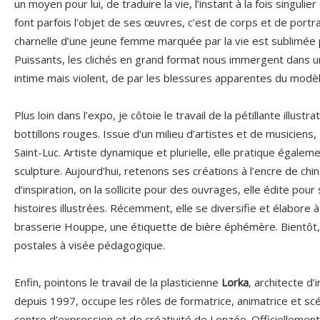
un moyen pour lui, de traduire la vie, l’instant à la fois singulie
font parfois l’objet de ses œuvres, c’est de corps et de portrait
charnelle d’une jeune femme marquée par la vie est sublimée 
Puissants, les clichés en grand format nous immergent dans un u
intime mais violent, de par les blessures apparentes du modèl
Plus loin dans l’expo, je côtoie le travail de la pétillante illustra
bottillons rouges. Issue d’un milieu d’artistes et de musiciens,
Saint-Luc. Artiste dynamique et plurielle, elle pratique égalemen
sculpture. Aujourd’hui, retenons ses créations à l’encre de chi
d’inspiration, on la sollicite pour des ouvrages, elle édite pour
histoires illustrées. Récemment, elle se diversifie et élabore 
brasserie Houppe, une étiquette de bière éphémère. Bientôt, e
postales à visée pédagogique.
Enfin, pointons le travail de la plasticienne
Lorka
, architecte d’
depuis 1997, occupe les rôles de formatrice, animatrice et scé
centre d’expression et de créativité de Lonzée. Officiellement