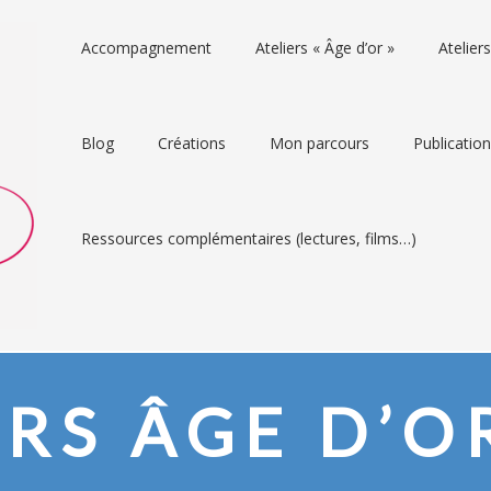
Accompagnement
Ateliers « Âge d’or »
Atelie
Blog
Créations
Mon parcours
Publicatio
Ressources complémentaires (lectures, films…)
ERS ÂGE D’O