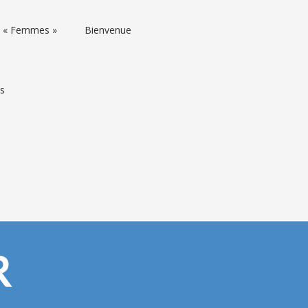
rs « Femmes »
Bienvenue
ns
R