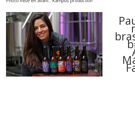
Photo mise en avant : Kampus production
Pau
bra
b
Ma
F