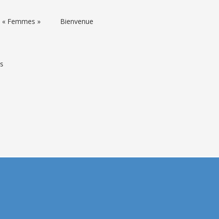
rs « Femmes »
Bienvenue
ns