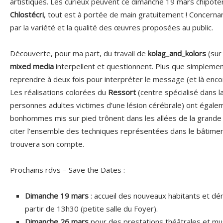
artistiques. Les curieux peuvent ce dimanche 19 mars chipoter à
Chlostécri
, tout est à portée de main gratuitement ! Concernant
par la variété et la qualité des œuvres proposées au public.
Découverte, pour ma part, du travail de
kolag_and_kolors
(sur
mixed media
interpellent et questionnent. Plus que simplement
reprendre à deux fois pour interpréter le message (et là encore
Les réalisations colorées du
Ressort
(centre spécialisé dans l
personnes adultes victimes d’une lésion cérébrale) ont égal
bonhommes mis sur pied trônent dans les allées de la grande 
citer l’ensemble des techniques représentées dans le bâtimen
trouvera son compte.
Prochains rdvs – Save the Dates :
Dimanche 19 mars
: accueil des nouveaux habitants et dé
partir de 13h30 (petite salle du Foyer).
Dimanche 26 mars
pour des prestations théâtrales et musi