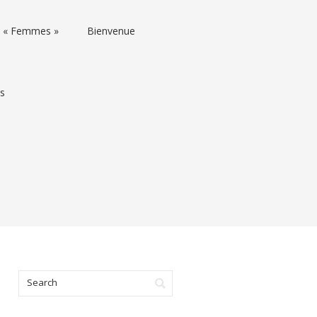
rs « Femmes »
Bienvenue
ns