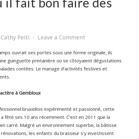
il fait bon faire des
 Cathy Peiti
⋅
Leave a Comment
hamps ouvrait ses portes sous une forme originale, ils
 une guinguette printanière où se côtoyaient dégustations
 balades contées. Le mariage d’activités festives et
ents.
aractère à Gembloux
essionnel bruxellois expérimenté et passionné, cette
 a fêté ses 10 ans récemment. C’est en 2011 que la
e en carré. Malgré un environnement superbe, la bâtisse
 rénovations, les enfants du brasseur s’y investissent