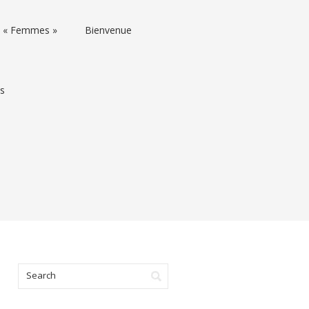
rs « Femmes »
Bienvenue
ns