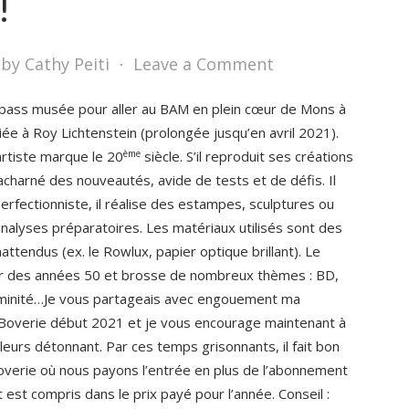
!
by Cathy Peiti
⋅
Leave a Comment
 pass musée pour aller au BAM en plein cœur de Mons à
iée à Roy Lichtenstein (prolongée jusqu’en avril 2021).
ème
artiste marque le 20
siècle. S’il reproduit ses créations
acharné des nouveautés, avide de tests et de défis. Il
erfectionniste, il réalise des estampes, sculptures ou
nalyses préparatoires. Les matériaux utilisés sont des
ttendus (ex. le Rowlux, papier optique brillant). Le
ir des années 50 et brosse de nombreux thèmes : BD,
éminité…Je vous partageais avec engouement ma
 Boverie début 2021 et je vous encourage maintenant à
leurs détonnant. Par ces temps grisonnants, il fait bon
Boverie où nous payons l’entrée en plus de l’abonnement
est compris dans le prix payé pour l’année. Conseil :