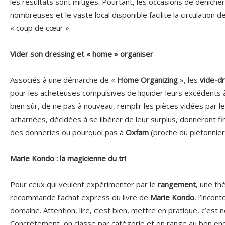
les résultats sont mitigés. Pourtant, les occasions de déniche
nombreuses et le vaste local disponible facilite la circulation
« coup de cœur ».
Vider son dressing et « home » organiser
Associés à une démarche de «
Home Organizing
», les
vide-d
pour les acheteuses compulsives de liquider leurs excédents
bien sûr, de ne pas à nouveau, remplir les pièces vidées par le 
acharnées, décidées à se libérer de leur surplus, donneront fi
des donneries ou pourquoi pas à
Oxfam
(proche du piétonnier
Marie Kondo : la magicienne du tri
Pour ceux qui veulent expérimenter par le
rangement
, une th
recommande l’achat express du livre de
Marie Kondo
, l’incon
domaine. Attention, lire, c’est bien, mettre en pratique, c’est
Concrètement, on classe par catégorie et on range au bon end