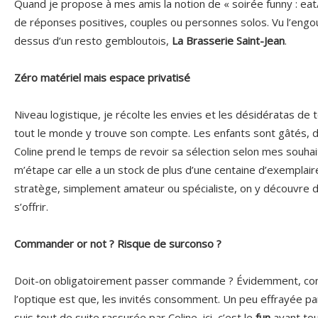
Quand je propose à mes amis la notion de « soirée funny : eat/p
de réponses positives, couples ou personnes solos. Vu l’engoue
dessus d’un resto gembloutois,
La Brasserie Saint-Jean
.
Zéro matériel mais espace privatisé
Niveau logistique, je récolte les envies et les désidératas de 
tout le monde y trouve son compte. Les enfants sont gâtés, de
Coline prend le temps de revoir sa sélection selon mes souhait
m’étape car elle a un stock de plus d’une centaine d’exemplair
stratège, simplement amateur ou spécialiste, on y découvre d
s’offrir.
Commander or not ? Risque de surconso ?
Doit-on obligatoirement passer commande ? Évidemment, c
l’optique est que, les invités consomment. Un peu effrayée p
suis tout de suite rassurée par Coline, ici, c’est le
fun
avant tou