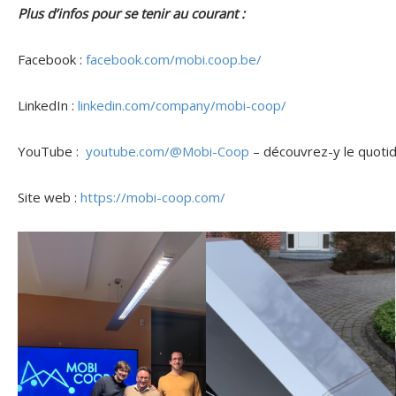
Plus d’infos pour se tenir au courant :
Facebook :
facebook.com/mobi.coop.be/
LinkedIn :
linkedin.com/company/mobi-coop/
YouTube :
youtube.com/@Mobi-Coop
– découvrez-y le quotid
Site web :
https://mobi-coop.com/