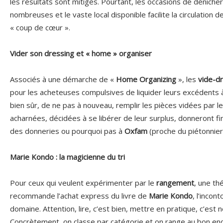
les résultats sont mitigés. Pourtant, les occasions de déniche
nombreuses et le vaste local disponible facilite la circulation
« coup de cœur ».
Vider son dressing et « home » organiser
Associés à une démarche de «
Home Organizing
», les
vide-d
pour les acheteuses compulsives de liquider leurs excédents
bien sûr, de ne pas à nouveau, remplir les pièces vidées par le 
acharnées, décidées à se libérer de leur surplus, donneront fi
des donneries ou pourquoi pas à
Oxfam
(proche du piétonnier
Marie Kondo : la magicienne du tri
Pour ceux qui veulent expérimenter par le
rangement
, une th
recommande l’achat express du livre de
Marie Kondo
, l’incon
domaine. Attention, lire, c’est bien, mettre en pratique, c’est
Concrètement, on classe par catégorie et on range au bon end