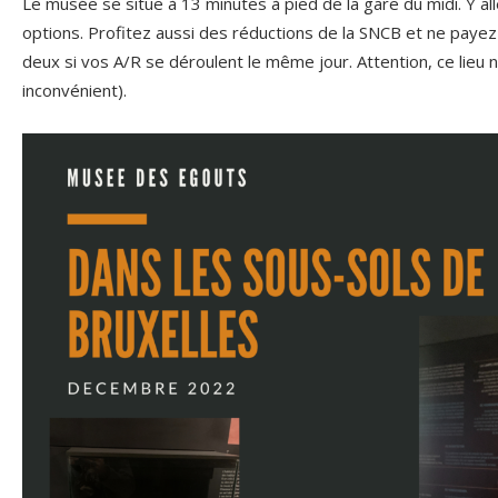
Le musée se situe à 13 minutes à pied de la gare du midi. Y all
options. Profitez aussi des réductions de la SNCB et ne payez p
deux si vos A/R se déroulent le même jour. Attention, ce lieu 
inconvénient).