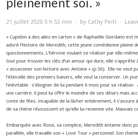
pleinement soi. »
21 juillet 2020 5 h 52 min
⋅
by Cathy Peiti
⋅
Leav
« Cupidon a des ailes en carton » de Raphaëlle Giordano est mo
adoré l’histoire de Meredith, cette jeune comédienne pleine 
questionnements. L’héroïne voulant se réaliser par elle-même
tout pour trouver les clés d’un amour qui dure, elle s’apprête 
« assassiner son histoire avec Antoine » (p.56). Elle ne veut p
l’étincelle des premiers baisers, elle veut la conserver. Un jour
l’inévitable : s’éloigner de lui pendant 6 mois pour se réaliser
une carrière. Il peut lui offrir le moindre de ses désirs mais a
conte de fées. Incapable de la lâcher entièrement, il s’assure
de sa chérie réussissent et qu’elle lui revienne vite. Mauvais c
Embarquée avec Rose, sa complice, Meredith entame donc po
parallèle, elle travaille son « Love Tour » personnel. Son chemi