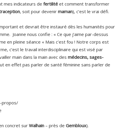
nt mes indicateurs de
fertilité
et comment transformer
traception
, soit pour devenir
maman
), c’est le vrai défi.
important et devrait être instauré dès les humanités pour
 femme. Joanne nous confie : « Ce que j’aime par-dessus
ame en pleine séance « Mais c’est fou ! Notre corps est
me, c’est le travail interdisciplinaire qui est visé par
availler main dans la main avec des
médecins,
sages-
t en effet pas parler de santé féminine sans parler de
a-propos/
e
 en concret sur
Walhain
– près de
Gembloux
).