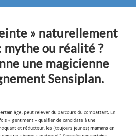
einte » naturellement
: mythe ou réalité ?
nne une magicienne
gnement Sensiplan.
certain âge, peut relever du parcours du combattant. En
rfois « gentiment » qualifier de candidate à une
hoquant et réducteur, les (toujours jeunes)
mamans
en
ôt dans un « home » maternel ? Secouée par certains