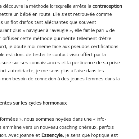
 découvre la méthode lorsqu’elle arrête la
contraception
ettre un bébé en route. Elle s’est retrouvée comme
s un flot d’infos tant alléchantes que souvent
nt plus « naviguer à l’aveugle », elle fait le pari « de
 diffuser cette méthode qui mérite tellement d’être
bord, je doute moi-même face aux pseudos certifications
mple est donc de tester le contact visio offert par la
ssure sur ses connaissances et la pertinence de sa prise
ort autodidacte, je me sens plus à l’aise dans les
 mon besoin de connexion à des jeunes femmes dans la
centes sur les cycles hormonaux
 informées », nous sommes noyées dans une « info-
ous emmène vers un nouveau coaching onéreux, parfois
ation. Avec Joanne et
Essencyle,
je sens que l’optique est