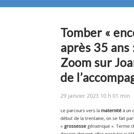
Tomber « enc
après 35 ans 
Zoom sur Joa
de l’accompa
29 janvier 2023 10 h 01 min
Le parcours vers la
maternité
à un 
début de la trentaine, on se fait pa
«
grossesse
gériatrique ». Terme c
devenir doivent-elles postuler si t