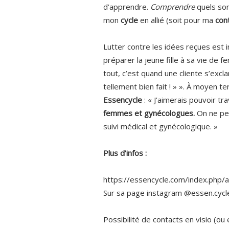
d’apprendre.
Comprendre
quels so
mon
cycle
en allié (soit pour ma
con
Lutter contre les idées reçues est 
préparer la jeune fille à sa vie de
tout, c’est quand une cliente s’excl
tellement bien fait ! » ». À moyen ter
Essencycle
: «
J’aimerais pouvoir tr
femmes et gynécologues.
On ne peu
suivi médical et gynécologique. »
Plus d’infos :
https://essencycle.com/index.php/
Sur sa page instagram @essen.cycl
Possibilité de contacts en visio (ou