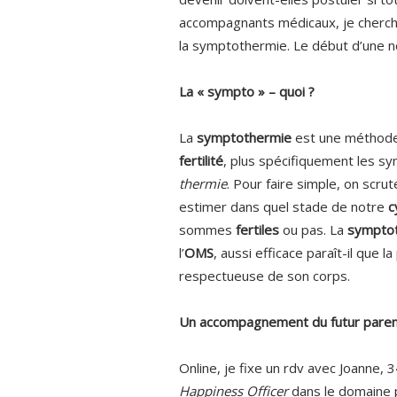
accompagnants médicaux, je cherch
la symptothermie. Le début d’une n
La « sympto » – quoi ?
La
symptothermie
est une méthode
fertilité
, plus spécifiquement les s
thermie
. Pour faire simple, on sc
estimer dans quel stade de notre
c
sommes
fertiles
ou pas. La
sympto
l’
OMS
, aussi efficace paraît-il que l
respectueuse de son corps.
Un accompagnement du futur parent
Online, je fixe un rdv avec Joanne, 
Happiness Officer
dans le domaine p