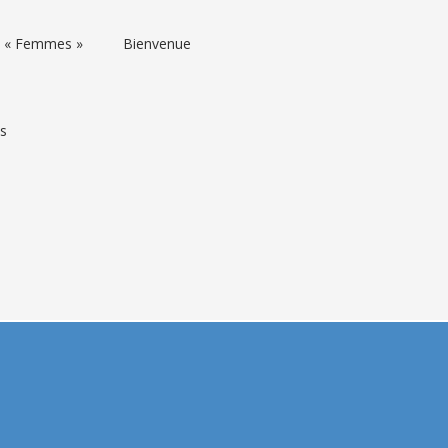
rs « Femmes »
Bienvenue
ns