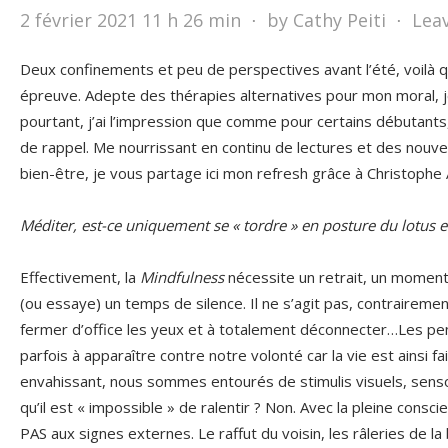
2 février 2021 11 h 26 min
⋅
by Cathy Peiti
⋅
Lea
Deux confinements et peu de perspectives avant l’été, voilà q
épreuve. Adepte des thérapies alternatives pour mon moral, je
pourtant, j’ai l’impression que comme pour certains débutants,
de rappel. Me nourrissant en continu de lectures et des nouv
bien-être, je vous partage ici mon refresh grâce à Christophe
Méditer, est-ce uniquement se « tordre » en posture du lotus et
Effectivement, la
Mindfulness
nécessite un retrait, un moment 
(ou essaye) un temps de silence. Il ne s’agit pas, contraireme
fermer d’office les yeux et à totalement déconnecter…Les pe
parfois à apparaître contre notre volonté car la vie est ainsi f
envahissant, nous sommes entourés de stimulis visuels, sensori
qu’il est « impossible » de ralentir ? Non. Avec la pleine consc
PAS aux signes externes. Le raffut du voisin, les râleries de l